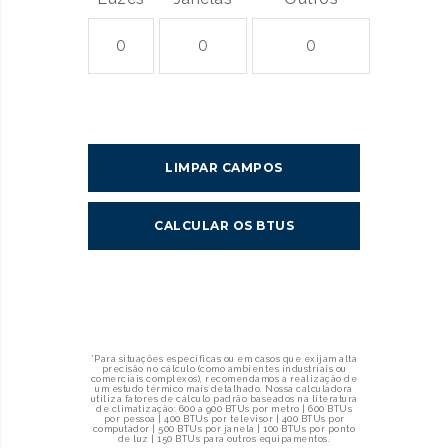
LIMPAR CAMPOS
CALCULAR OS BTUS
*Para situações específicas ou em casos que exijam alta
precisão no cálculo (como ambientes industriais ou
comerciais complexos), recomendamos a realização de
um estudo térmico mais detalhado. Nossa calculadora
utiliza fatores de cálculo padrão baseados na literatura
de climatização: 600 a 900 BTUs por metro | 600 BTUs
por pessoa | 400 BTUs por televisor | 400 BTUs por
computador | 500 BTUs por janela | 100 BTUs por ponto
de luz | 150 BTUs para outros equipamentos.